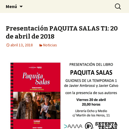
Asociación 70 Teclas
Saltar
Buscar:
Setenta Teclas
Menú
al
contenido
Presentación PAQUITA SALAS T1: 20
de abril de 2018
abril 13, 2018
Noticias