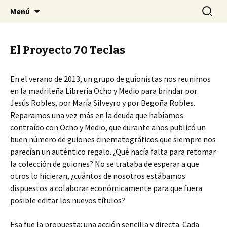
Asociación 70 Teclas
Saltar
Buscar:
Setenta Teclas
Menú
al
contenido
El Proyecto 70 Teclas
En el verano de 2013, un grupo de guionistas nos reunimos
en la madrileña Librería Ocho y Medio para brindar por
Jesús Robles, por María Silveyro y por Begoña Robles.
Reparamos una vez más en la deuda que habíamos
contraído con Ocho y Medio, que durante años publicó un
buen número de guiones cinematográficos que siempre nos
parecían un auténtico regalo. ¿Qué hacía falta para retomar
la colección de guiones? No se trataba de esperar a que
otros lo hicieran, ¿cuántos de nosotros estábamos
dispuestos a colaborar económicamente para que fuera
posible editar los nuevos títulos?
Esa fue la propuesta: una acción sencilla y directa. Cada