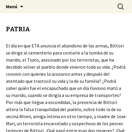
Asociación 70 Teclas
Saltar
Buscar:
Setenta Teclas
Menú
al
contenido
PATRIA
El día en que ETA anuncia el abandono de las armas, Bittori
se dirige al cementerio para contarle a la tumba de su
marido, el Txato, asesinado por los terroristas, que ha
decidido volver al pueblo donde vivieron toda su vida. ¿Podrá
convivir con quienes la acosaron antes y después del
atentado que trastocó su vida y la de su familia? ¿Podrá
saber quién fue el encapuchado que un día lluvioso mató a
su marido, cuando se dirigía a su empresa de transportes?
Por más que llegue a escondidas, la presencia de Bittori
altera la falsa tranquilidad del pueblo, sobre todo la de su
vecina Miren, amiga íntima en otro tiempo, y madre de Joxe
Mari, un terrorista encarcelado y sospechoso de los peores
temores de Bittori. ¿Qué pasó entre esas dos mujeres? ¿Qué