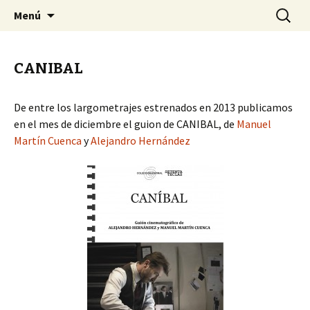
Asociación 70 Teclas
Saltar
Buscar:
Setenta Teclas
Menú
al
contenido
CANIBAL
De entre los largometrajes estrenados en 2013 publicamos
en el mes de diciembre el guion de CANIBAL, de
Manuel
Martín Cuenca
y
Alejandro Hernández